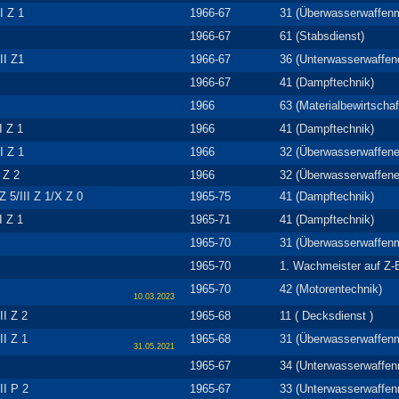
I Z 1
1966-67
31 (Überwasserwaffen
1966-67
61 (Stabsdienst)
II Z1
1966-67
36 (Unterwasserwaffene
1966-67
41 (Dampftechnik)
1966
63 (Materialbewirtschaf
II Z 1
1966
41 (Dampftechnik)
I Z 1
1966
32 (Überwasserwaffenel
I Z 2
1966
32 (Überwasserwaffenel
 Z 5/III Z 1/X Z 0
1965-75
41 (Dampftechnik)
II Z 1
1965-71
41 (Dampftechnik)
1965-70
31 (Überwasserwaffen
1965-70
1. Wachmeister auf Z-
1965-70
42 (Motorentechnik)
10.03.2023
II Z 2
1965-68
11 ( Decksdienst )
II Z 1
1965-68
31 (Überwasserwaffen
31.05.2021
1965-67
34 (Unterwasserwaffe
II P 2
1965-67
33 (Unterwasserwaffe