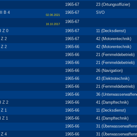
1965-67
23 (Ortungsoffizier)
II B 4
1965-67
SVO
02.06.2021
1965-67
16.10.2017
I Z 0
1965-67
11 (Decksdienst)
I Z 2
1965-67
42 (Motorentechnik)
I Z 2
1965-66
42 (Motorentechnik)
1965-66
21 (Fernmeldebetrieb)
1965-66
21 (Fernmeldebetrieb)
1965-66
26 (Navigation)
1965-66
43 (Elektrotechnik)
1965-66
21 (Fernmeldebetrieb)
1965-66
36 (Unterwasserwaffene
I Z 2
1965-66
41 (Dampftechnik)
I Z 1
1965-66
11 (Decksdienst)
II Z 1
1965-66
41 (Dampftechnik)
1965-66
31 (Überwasserwaffen
I Z 4
1965-66
31 (Überwasserwaffen