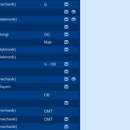
mechanik)
G
lektronik)
tung)
OG
Matr.
ektronik)
ektronik)
G - OB
mechanik)
Bayern
OB
mechanik)
OMT
nmechanik)
OMT
nmechanik)