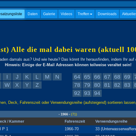
satzungsliste
Daten
Galerie
Videos
Treffen
Downloads
Aktuelle
ast) Alle die mal dabei waren (aktuell 10
den damals aus? Und wie heute? Das könnt Ihr herausfinden, indem Ihr auf
Hinweis: Einige der E-Mail Adressen können teilweise veraltet sein!
I
J
K
L
M
N
64
65
66
67
68
69
W
X
Y
Z
78
79
80
81
82
83
92
93
94
en, Deck, Fahrenszeit oder Verwendungsreihe (aufsteigend) sortieren lassen,
- 1966 -
(71)
eck / Kammer
Fahrenszeit
Verwendungsreihe
II P 1
1966-70
33 (Unterwasserwaffe