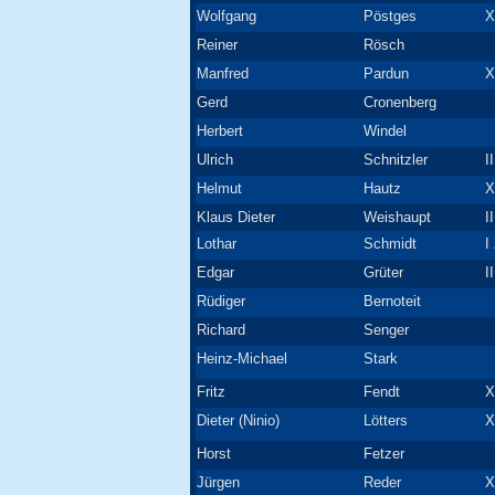
Wolfgang
Pöstges
X
Reiner
Rösch
Manfred
Pardun
X
Gerd
Cronenberg
Herbert
Windel
Ulrich
Schnitzler
I
Helmut
Hautz
X
Klaus Dieter
Weishaupt
I
Lothar
Schmidt
I
Edgar
Grüter
I
Rüdiger
Bernoteit
Richard
Senger
Heinz-Michael
Stark
Fritz
Fendt
X
Dieter (Ninio)
Lötters
X
Horst
Fetzer
Jürgen
Reder
X