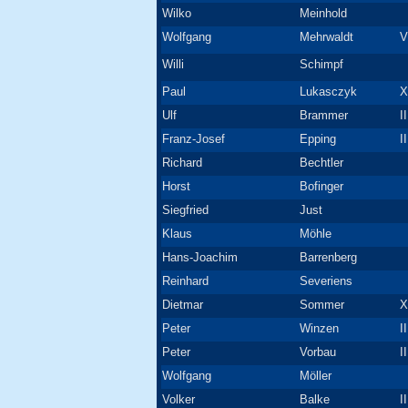
Wilko
Meinhold
Wolfgang
Mehrwaldt
V
Willi
Schimpf
Paul
Lukasczyk
X
Ulf
Brammer
I
Franz-Josef
Epping
I
Richard
Bechtler
Horst
Bofinger
Siegfried
Just
Klaus
Möhle
Hans-Joachim
Barrenberg
Reinhard
Severiens
Dietmar
Sommer
X
Peter
Winzen
I
Peter
Vorbau
I
Wolfgang
Möller
Volker
Balke
I