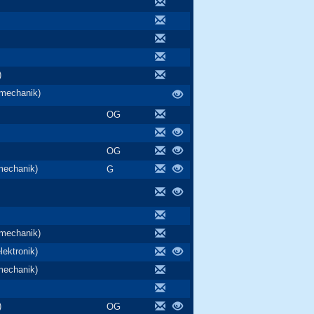
)
nmechanik)
OG
OG
mechanik)
G
nmechanik)
ektronik)
mechanik)
)
OG