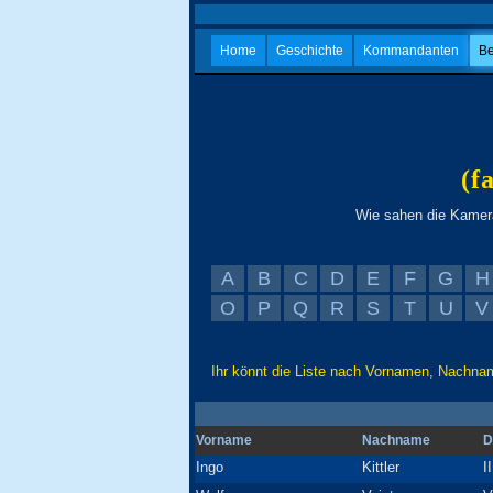
Home
Geschichte
Kommandanten
Be
(f
Wie sahen die Kamera
A
B
C
D
E
F
G
H
O
P
Q
R
S
T
U
V
Ihr könnt die Liste nach Vornamen, Nachnam
Vorname
Nachname
D
Ingo
Kittler
I