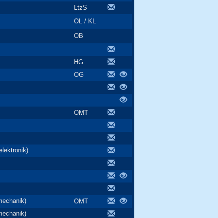
LtzS
OL / KL
OB
HG
OG
OMT
lektronik)
mechanik)
OMT
mechanik)