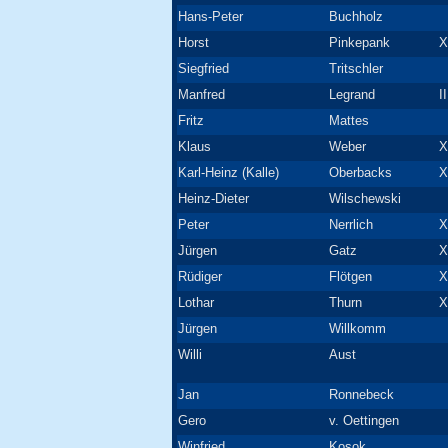
Hans-Peter
Buchholz
Horst
Pinkepank
X
Siegfried
Tritschler
Manfred
Legrand
I
Fritz
Mattes
Klaus
Weber
X
Karl-Heinz (Kalle)
Oberbacks
X
Heinz-Dieter
Wilschewski
Peter
Nerrlich
X
Jürgen
Gatz
X
Rüdiger
Flötgen
X
Lothar
Thurn
X
Jürgen
Willkomm
Willi
Aust
Jan
Ronnebeck
Gero
v. Oettingen
Winfried
Kosok