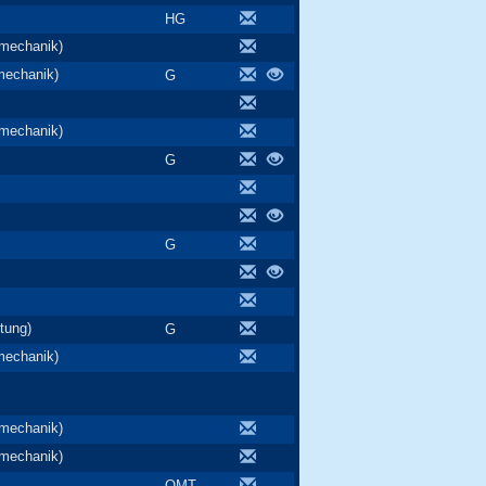
HG
nmechanik)
mechanik)
G
nmechanik)
G
G
tung)
G
mechanik)
nmechanik)
nmechanik)
OMT