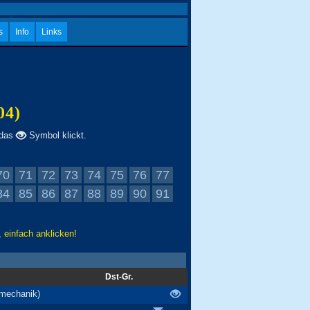
s
Info
Links
04)
 das
Symbol klickt.
70
71
72
73
74
75
76
77
84
85
86
87
88
89
90
91
 einfach anklicken!
Dst-Gr.
nmechanik)