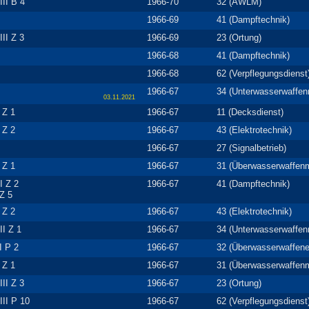
III B 4
1966-70
32 (AWLM)
1966-69
41 (Dampftechnik)
III Z 3
1966-69
23 (Ortung)
1966-68
41 (Dampftechnik)
1966-68
62 (Verpflegungsdienst
1966-67
34 (Unterwasserwaffe
03.11.2021
I Z 1
1966-67
11 (Decksdienst)
I Z 2
1966-67
43 (Elektrotechnik)
1966-67
27 (Signalbetrieb)
I Z 1
1966-67
31 (Überwasserwaffen
I Z 2
1966-67
41 (Dampftechnik)
 Z 5
I Z 2
1966-67
43 (Elektrotechnik)
II Z 1
1966-67
34 (Unterwasserwaffe
II P 2
1966-67
32 (Überwasserwaffenel
I Z 1
1966-67
31 (Überwasserwaffen
III Z 3
1966-67
23 (Ortung)
III P 10
1966-67
62 (Verpflegungsdienst