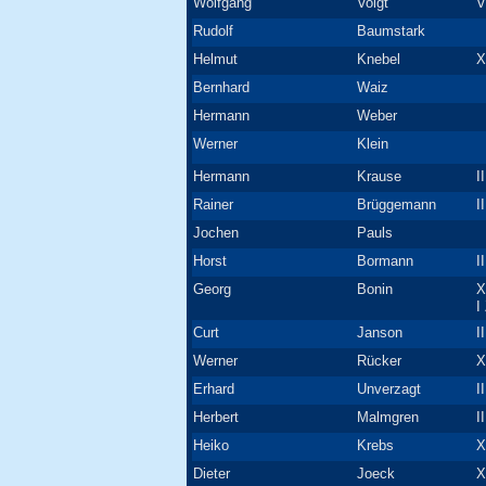
Wolfgang
Voigt
V
Rudolf
Baumstark
Helmut
Knebel
X
Bernhard
Waiz
Hermann
Weber
Werner
Klein
Hermann
Krause
I
Rainer
Brüggemann
I
Jochen
Pauls
Horst
Bormann
I
Georg
Bonin
X
I
Curt
Janson
I
Werner
Rücker
X
Erhard
Unverzagt
I
Herbert
Malmgren
I
Heiko
Krebs
X
Dieter
Joeck
X