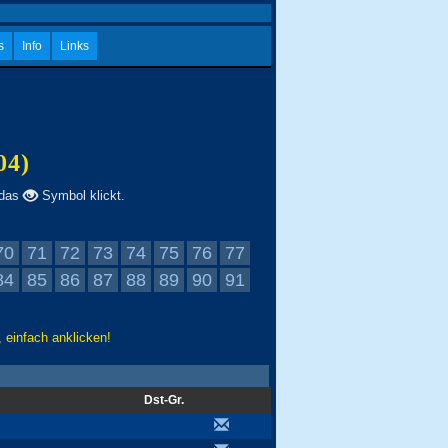
s
Info
Links
04)
 das
Symbol klickt.
70
71
72
73
74
75
76
77
84
85
86
87
88
89
90
91
 einfach anklicken!
Dst-Gr.