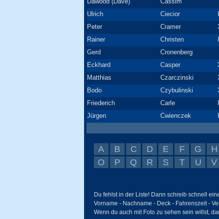
Dawood (Dave)
Cassim
Ulrich
Ciecior
Peter
Cramer
Rainer
Christen
Gerd
Cronenberg
Eckhard
Casper
Matthias
Czarczinski
Bodo
Czybulinski
Friederich
Carle
Jürgen
Cwienczek
A
B
C
D
E
F
G
H
O
P
Q
R
S
T
U
V
Du fehlst in der Liste! Dann schreib schnell ei
Vorname - Nachname - Deck - Fahrenszeit - Ve
Wenn du auch mit Foto zu sehen sein willst, da