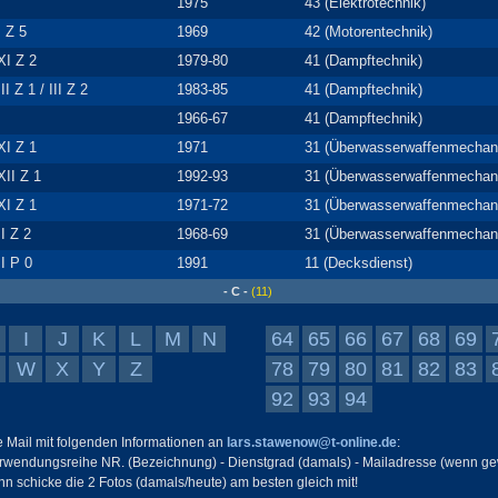
1975
43 (Elektrotechnik)
I Z 5
1969
42 (Motorentechnik)
XI Z 2
1979-80
41 (Dampftechnik)
III Z 1 / III Z 2
1983-85
41 (Dampftechnik)
1966-67
41 (Dampftechnik)
XI Z 1
1971
31 (Überwasserwaffenmechan
XII Z 1
1992-93
31 (Überwasserwaffenmechan
XI Z 1
1971-72
31 (Überwasserwaffenmechan
II Z 2
1968-69
31 (Überwasserwaffenmechan
II P 0
1991
11 (Decksdienst)
- C -
(11)
I
J
K
L
M
N
64
65
66
67
68
69
W
X
Y
Z
78
79
80
81
82
83
92
93
94
ne Mail mit folgenden Informationen an
lars.stawenow@t-online.de
:
rwendungsreihe NR. (Bezeichnung) - Dienstgrad (damals) - Mailadresse (wenn ge
nn schicke die 2 Fotos (damals/heute) am besten gleich mit!