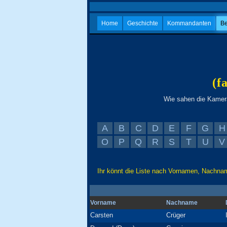
Home
Geschichte
Kommandanten
Be
(f
Wie sahen die Kamera
A
B
C
D
E
F
G
H
O
P
Q
R
S
T
U
V
Ihr könnt die Liste nach Vornamen, Nachnam
Vorname
Nachname
Carsten
Crüger