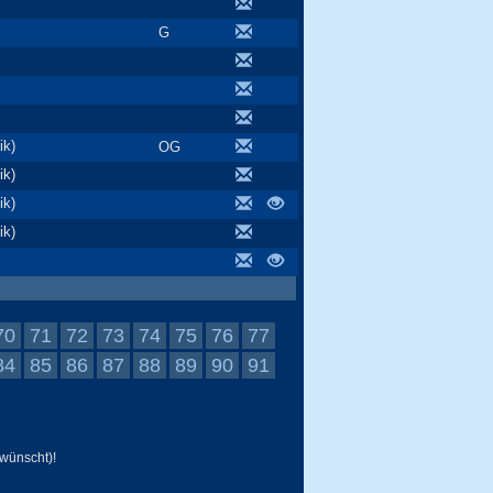
G
ik)
OG
ik)
ik)
ik)
70
71
72
73
74
75
76
77
84
85
86
87
88
89
90
91
wünscht)!