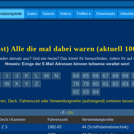
satzungsliste
Daten
Galerie
Videos
Treffen
Downloads
Aktuelle
ast) Alle die mal dabei waren (aktuell 10
den damals aus? Und wie heute? Das könnt Ihr herausfinden, indem Ihr auf
Hinweis: Einige der E-Mail Adressen können teilweise veraltet sein!
I
J
K
L
M
N
64
65
66
67
68
69
W
X
Y
Z
78
79
80
81
82
83
92
93
94
en, Deck, Fahrenszeit oder Verwendungsreihe (aufsteigend) sortieren lassen,
- C -
(11)
Deck / Kammer
Fahrenszeit
Verwendungsreihe
I Z 3
1982-83
44 (Schiffsbetriebstechnik)