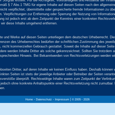
 Sorgfalt erstellt. Für die Richtigkeit, Vollständigkeit und Aktualität der Inh
emäß § 7 Abs.1 TMG für eigene Inhalte auf diesen Seiten nach den allgemein
 nicht verpflichtet, übermittelte oder gespeicherte fremde Informationen zu 
sen. Verpflichtungen zur Entfernung oder Sperrung der Nutzung von Informati
tung ist jedoch erst ab dem Zeitpunkt der Kenntnis einer konkreten Rechtsve
wir diese Inhalte umgehend entfernen.
alte und Werke auf diesen Seiten unterliegen dem deutschen Urheberrecht. Die 
Grenzen des Urheberrechtes bedürfen der schriftlichen Zustimmung des jeweil
n, nicht kommerziellen Gebrauch gestattet. Soweit die Inhalte auf dieser Seite
ndere werden Inhalte Dritter als solche gekennzeichnet. Sollten Sie trotzdem 
tsprechenden Hinweis. Bei Bekanntwerden von Rechtsverletzungen werden wir
seiten Dritter, auf deren Inhalte wir keinen Einfluss haben. Deshalb können w
nkten Seiten ist stets der jeweilige Anbieter oder Betreiber der Seiten verant
sverstöße überprüft. Rechtswidrige Inhalte waren zum Zeitpunkt der Verlinku
 ist jedoch ohne konkrete Anhaltspunkte einer Rechtsverletzung nicht zumutba
nen.
-
-
|
Home
Datenschutz
Impressum
© 2005 - 2026