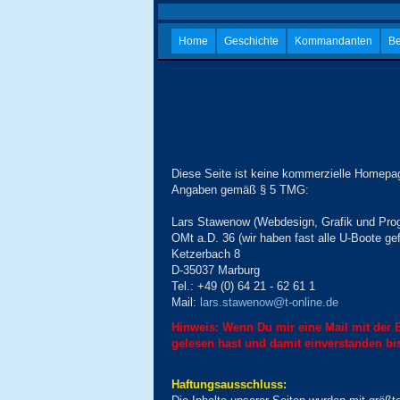
Home
Geschichte
Kommandanten
Be
Diese Seite ist keine kommerzielle Homepa
Angaben gemäß § 5 TMG:
Lars Stawenow (Webdesign, Grafik und Pro
OMt a.D. 36 (wir haben fast alle U-Boote ge
Ketzerbach 8
D-35037 Marburg
Tel.: +49 (0) 64 21 - 62 61 1
Mail:
lars.stawenow@t-online.de
Hinweis: Wenn Du mir eine Mail mit der B
gelesen hast und damit einverstanden bis
Haftungsausschluss: