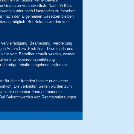
alte können wir jedoch keine Gewähr
en Gesetzen verantwortlich. Nach §§ 8 bis
überwachen oder nach Umständen zu forschen,
onen nach den allgemeinen Gesetzen bleiben
rletzung möglich. Bei Bekanntwerden von
Vervielfältigung, Bearbeitung, Verbreitung
igen Autors bzw. Erstellers. Downloads und
 nicht vom Betreiber erstellt wurden, werden
auf eine Urheberrechtsverletzung
 derartige Inhalte umgehend entfernen.
ir für diese fremden Inhalte auch keine
wortlich. Die verlinkten Seiten wurden zum
ng nicht erkennbar. Eine permanente
r. Bei Bekanntwerden von Rechtsverletzungen