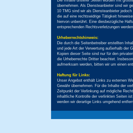
Die Inhalte unserer Seiten wurden mit größter
übernehmen. Als Diensteanbieter sind wir g
10 TMG sind wir als Diensteanbieter jedoch
die auf eine rechtswidrige Tätigkeit hinwei
hiervon unberührt. Eine diesbezügliche Haf
entsprechenden Rechtsverletzungen werden 
Urheberrechtshinweis:
Die durch die Seitenbetreiber erstellten Inh
und jede Art der Verwertung außerhalb der 
Kopien dieser Seite sind nur für den private
die Urheberrechte Dritter beachtet. Insbeso
aufmerksam werden, bitten wir um einen en
Haftung für Links:
Unser Angebot enthält Links zu externen Web
Gewähr übernehmen. Für die Inhalte der verli
Zeitpunkt der Verlinkung auf mögliche Recht
inhaltliche Kontrolle der verlinkten Seiten
werden wir derartige Links umgehend entfer