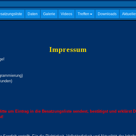
satzungsliste
Daten
Galerie
Videos
Treffen
Downloads
Aktuelle
Impressum
ge!
grammierung)
funden)
itte um Eintrag in die Besatzungsliste sendest, bestätigst und erklärst 
t!