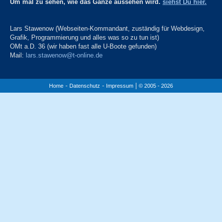
Um mal zu sehen, wie das Ganze aussehen wird.
siehst Du hier.
Lars Stawenow (Webseiten-Kommandant, zuständig für Webdesign,
Grafik, Programmierung und alles was so zu tun ist)
OMt a.D. 36 (wir haben fast alle U-Boote gefunden)
Mail:
lars.stawenow@t-online.de
-
-
|
Home
Datenschutz
Impressum
© 2005 - 2026