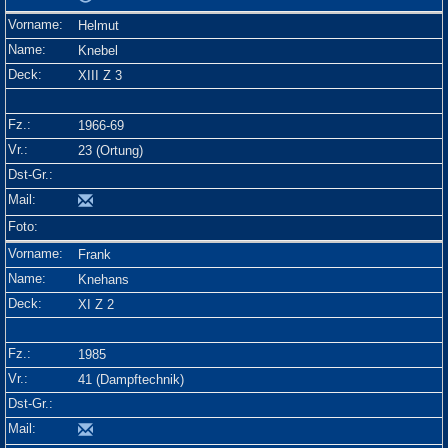
Helmut
Knebel
XIII Z 3
1966-69
23 (Ortung)
Frank
Knehans
XI Z 2
1985
41 (Dampftechnik)