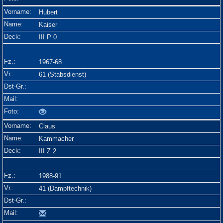
Hubert
Kaiser
III P 0
1967-68
61 (Stabsdienst)
Claus
Kammacher
III Z 2
1988-91
41 (Dampftechnik)