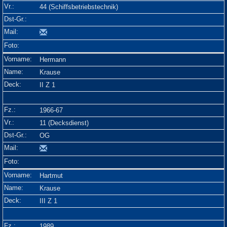
44 (Schiffsbetriebstechnik)
Hermann
Krause
II Z 1
1966-67
11 (Decksdienst)
OG
Hartmut
Krause
III Z 1
1989