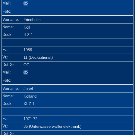
Friedhelm
Koll
II Z 1
1986
11 (Decksdienst)
OG
Josef
Kolland
XI Z 1
1971-72
36 (Unterwasserwaffenelektronik)