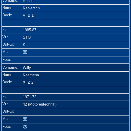
Rudolf
Kabiersch
VI B 1
1985-87
STO
KL
Willy
Kaemena
XI Z 2
1971-72
42 (Motorentechnik)