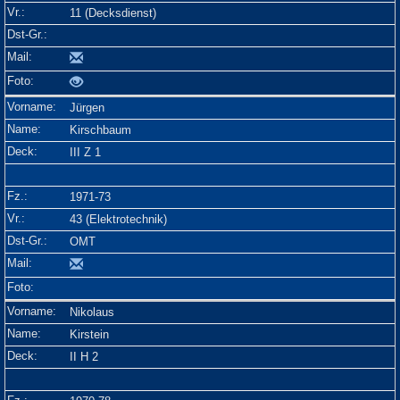
11 (Decksdienst)
Jürgen
Kirschbaum
III Z 1
1971-73
43 (Elektrotechnik)
OMT
Nikolaus
Kirstein
II H 2