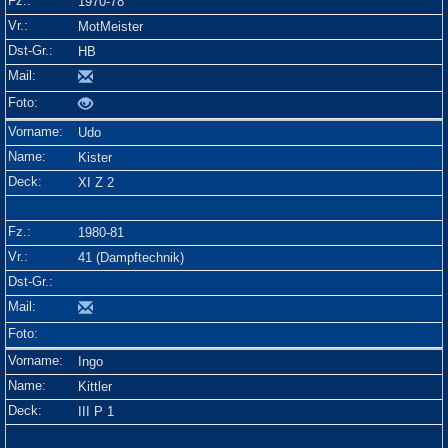
1970-78
MotMeister
HB
Udo
Kister
XI Z 2
1980-81
41 (Dampftechnik)
Ingo
Kittler
III P 1