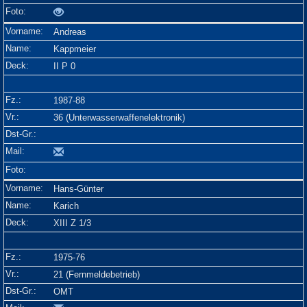
Andreas
Kappmeier
II P 0
1987-88
36 (Unterwasserwaffenelektronik)
Hans-Günter
Karich
XIII Z 1/3
1975-76
21 (Fernmeldebetrieb)
OMT