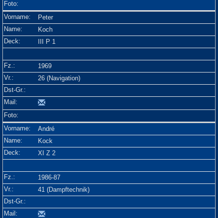
Peter
Koch
III P 1
1969
26 (Navigation)
André
Kock
XI Z 2
1986-87
41 (Dampftechnik)