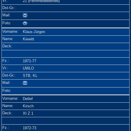
21 (Fernmeldebetrieb)
Klaus-Jürgen
Kiewitt
1971-77
UWLO
STB, KL
Detlef
Kirsch
XI Z 1
1972-73