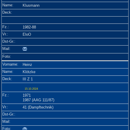
Klusmann
1982-88
EloO
Heinz
Klötzke
III Z 1
15.10.2024
1971
1987 (AAG 111/87)
41 (Dampftechnik)