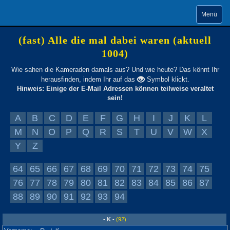
Menü
(fast) Alle die mal dabei waren (aktuell
1004)
Wie sahen die Kameraden damals aus? Und wie heute? Das könnt Ihr
herausfinden, indem Ihr auf das
Symbol klickt.
Hinweis: Einige der E-Mail Adressen können teilweise veraltet
sein!
A
B
C
D
E
F
G
H
I
J
K
L
M
N
O
P
Q
R
S
T
U
V
W
X
Y
Z
64
65
66
67
68
69
70
71
72
73
74
75
76
77
78
79
80
81
82
83
84
85
86
87
88
89
90
91
92
93
94
- K -
(92)