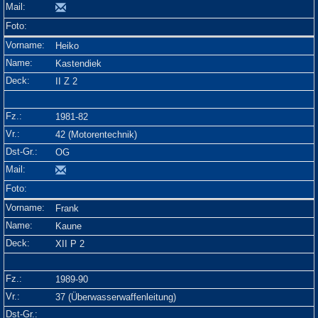
Heiko
Kastendiek
II Z 2
1981-82
42 (Motorentechnik)
OG
Frank
Kaune
XII P 2
1989-90
37 (Überwasserwaffenleitung)