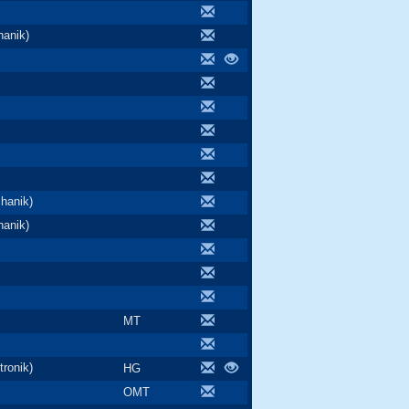
anik)
hanik)
anik)
MT
ronik)
HG
OMT