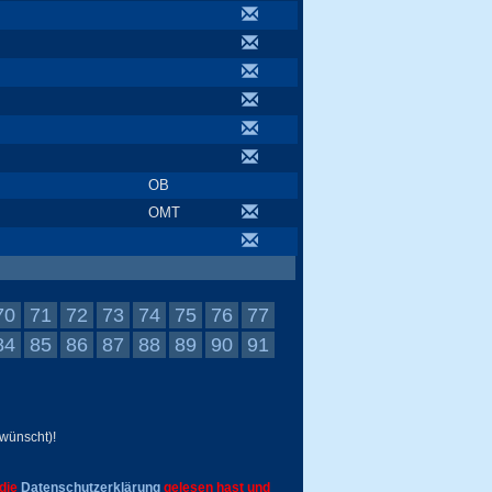
OB
OMT
70
71
72
73
74
75
76
77
84
85
86
87
88
89
90
91
wünscht)!
 die
Datenschutzerklärung
gelesen hast und