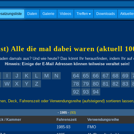
satzungsliste
Daten
Galerie
Videos
Treffen
Downloads
Aktuelle
ast) Alle die mal dabei waren (aktuell 10
den damals aus? Und wie heute? Das könnt Ihr herausfinden, indem Ihr auf
Hinweis: Einige der E-Mail Adressen können teilweise veraltet sein!
I
J
K
L
M
N
64
65
66
67
68
69
W
X
Y
Z
78
79
80
81
82
83
92
93
94
en, Deck, Fahrenszeit oder Verwendungsreihe (aufsteigend) sortieren lassen,
- 1985 -
(93)
ck / Kammer
Fahrenszeit
Verwendungsreihe
1985-93
FMO