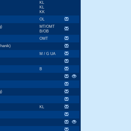
KL
KL
KK
OL
g)
MT/OMT
B/OB
OMT
hanik)
M / G UA
B
g)
KL