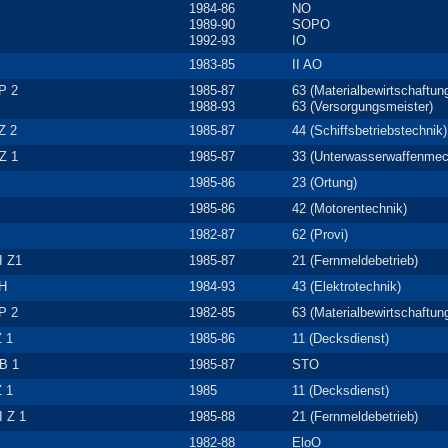
1984-86
NO
1989-90
SOPO
1992-93
IO
1983-85
II AO
 P 2
1985-87
63 (Materialbewirtschaftun
1988-93
63 (Versorgungsmeister)
 Z 2
1985-87
44 (Schiffsbetriebstechnik)
Z 1
1985-87
33 (Unterwasserwaffenmec
1985-86
23 (Ortung)
1985-86
42 (Motorentechnik)
1982-87
62 (Provi)
I Z1
1985-87
21 (Fernmeldebetrieb)
 H
1984-93
43 (Elektrotechnik)
 P 2
1982-85
63 (Materialbewirtschaftun
Z 1
1985-86
11 (Decksdienst)
 B 1
1985-87
STO
Z 1
1985
11 (Decksdienst)
I Z 1
1985-88
21 (Fernmeldebetrieb)
1982-88
EloO