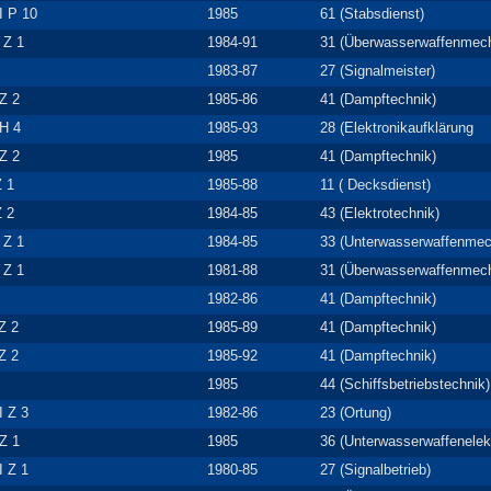
I P 10
1985
61 (Stabsdienst)
 Z 1
1984-91
31 (Überwasserwaffenmech
1983-87
27 (Signalmeister)
Z 2
1985-86
41 (Dampftechnik)
 H 4
1985-93
28 (Elektronikaufklärung
Z 2
1985
41 (Dampftechnik)
Z 1
1985-88
11 ( Decksdienst)
Z 2
1984-85
43 (Elektrotechnik)
 Z 1
1984-85
33 (Unterwasserwaffenmec
 Z 1
1981-88
31 (Überwasserwaffenmech
1982-86
41 (Dampftechnik)
 Z 2
1985-89
41 (Dampftechnik)
 Z 2
1985-92
41 (Dampftechnik)
1985
44 (Schiffsbetriebstechnik)
I Z 3
1982-86
23 (Ortung)
Z 1
1985
36 (Unterwasserwaffenelekt
I Z 1
1980-85
27 (Signalbetrieb)