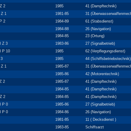
Z 2
1985
41 (Dampftechnik)
 Z 1
1981-85
31 (Überwasserwaffenmech
 P 2
1984-89
61 (Stabsdienst)
1984-88
26 (Navigation)
1984-85
23 (Ortung)
I Z 3
1983-86
27 (Signalbetrieb)
I P 10
1985
62 (Verpflegungsdienst)
 3
1985
44 (Schiffsbetriebstechnik)
 Z 1
1985-87
31 (Überwasserwaffenmech
1985-86
42 (Motorentechnik)
 Z 2
1985-87
41 (Dampftechnik)
1984-85
41 (Dampftechnik)
Z 2
1984-85
41 (Dampftechnik)
I P 0
1985-86
27 (Signalbetrieb)
I P 0
1984-86
26 (Navigation)
1981-85
11 ( Decksdienst )
1983-85
Schiffsarzt