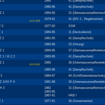
Z 2
1985
41 (Dampftechnik)
1980-86
41 (Dampftechnik)
Z 1
1984-85
31 (Überwasserwaffenmech
1979-91
41 (DIV 2 , Regelmeister)
14.01.2026
Z 0
1977-92
SSM
Z 1
1984-85
11 (Decksdienst)
 Z 2
1981-85
41 (Dampftechnik)
1985-86
23 (Ortung)
Z 1
1984-85
37 (Überwasserwaffenleitu
 Z 1 / III Z 2
1983-85
41 (Dampftechnik)
Z 1
1985
36 (Unterwasserwaffenelekt
19.02.2022
1985-86
41 (Dampftechnik)
 3
1984-87
44 (Schiffsbetriebstechnik)
Z 1/XII P 0
1981-88
36 (Unterwasserwaffenelekt
 H 3
1982
31 (Überwasserwaffenmech
1983-85
1987-91
HAB I
Z 1
1977-91
36 (Sonarmeister)