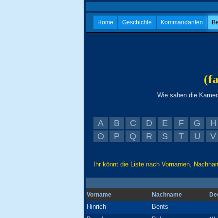
Home
Geschichte
Kommandanten
Be
(f
Wie sahen die Kamera
A
B
C
D
E
F
G
H
O
P
Q
R
S
T
U
V
Ihr könnt die Liste nach Vornamen, Nachnam
Vorname
Nachname
De
Hinrich
Bents