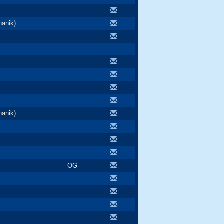
anik)
anik)
OG