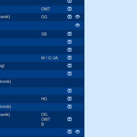
OMT
anik)
OG
SB
M / G UA
ng)
ronik)
HG
ronik)
anik)
OG
OMT
B