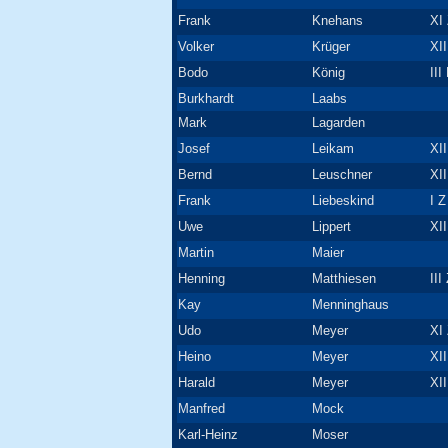
Frank
Knehans
XI 
Volker
Krüger
XII
Bodo
König
III
Burkhardt
Laabs
Mark
Lagarden
Josef
Leikam
XII
Bernd
Leuschner
XII
Frank
Liebeskind
I Z
Uwe
Lippert
XII
Martin
Maier
Henning
Matthiesen
III
Kay
Menninghaus
Udo
Meyer
XI 
Heino
Meyer
XII
Harald
Meyer
XII
Manfred
Mock
Karl-Heinz
Moser