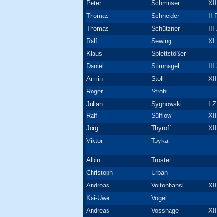
Peter
Schmüser
XII
Thomas
Schneider
II 
Thomas
Schützner
III
Ralf
Sewing
XI 
Klaus
Splettstößer
Daniel
Stirnnagel
III
Armin
Stoll
XII
Roger
Strobl
Julian
Sygnowski
I Z
Ralf
Sülflow
XII
Jörg
Thyroff
XII
Viktor
Toyka
Albin
Tröster
Christoph
Urban
Andreas
Veitenhansl
XII
Kai-Uwe
Vogel
Andreas
Vosshage
XII