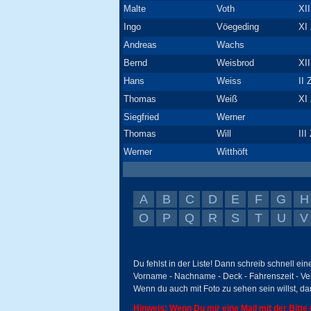
Malte
Voth
XII
Ingo
Vöegeding
XI 
Andreas
Wachs
Bernd
Weisbrod
XII
Hans
Weiss
II 
Thomas
Weiß
XI 
Siegfried
Werner
Thomas
Will
III
Werner
Witthöft
A
B
C
D
E
F
G
H
O
P
Q
R
S
T
U
V
Du fehlst in der Liste! Dann schreib schnell ei
Vorname - Nachname - Deck - Fahrenszeit - Ve
Wenn du auch mit Foto zu sehen sein willst, da
Hinweis: Wenn Du mir eine Mail mit der Bitte