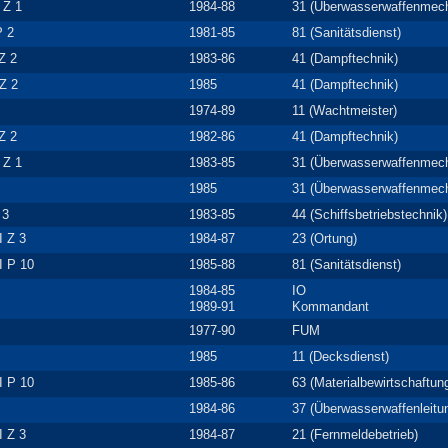
 Z 1
1984-88
31 (Überwasserwaffenmech
P 2
1981-85
81 (Sanitätsdienst)
 Z 2
1983-86
41 (Dampftechnik)
Z 2
1985
41 (Dampftechnik)
1974-89
11 (Wachtmeister)
 Z 2
1982-86
41 (Dampftechnik)
 Z 1
1983-85
31 (Überwasserwaffenmech
1985
31 (Überwasserwaffenmech
 3
1983-85
44 (Schiffsbetriebstechnik)
I Z 3
1984-87
23 (Ortung)
I P 10
1985-88
81 (Sanitätsdienst)
1984-85
IO
1989-91
Kommandant
1977-90
FUM
1985
11 (Decksdienst)
I P 10
1985-86
63 (Materialbewirtschaftun
1984-86
37 (Überwasserwaffenleitu
I Z 3
1984-87
21 (Fernmeldebetrieb)