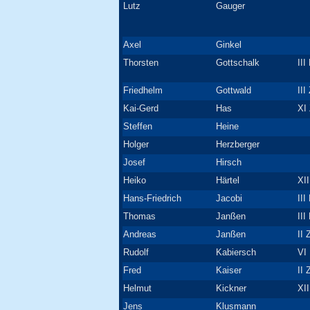
Lutz
Gauger
Axel
Ginkel
Thorsten
Gottschalk
III
Friedhelm
Gottwald
III
Kai-Gerd
Has
XI 
Steffen
Heine
Holger
Herzberger
Josef
Hirsch
Heiko
Härtel
XII
Hans-Friedrich
Jacobi
III
Thomas
Janßen
III
Andreas
Janßen
II 
Rudolf
Kabiersch
VI
Fred
Kaiser
II 
Helmut
Kickner
XII
Jens
Klusmann