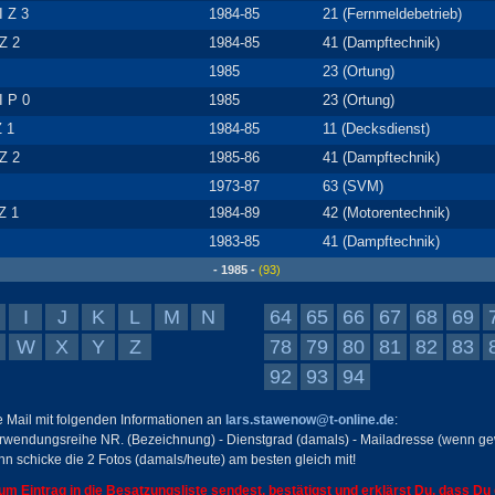
I Z 3
1984-85
21 (Fernmeldebetrieb)
Z 2
1984-85
41 (Dampftechnik)
1985
23 (Ortung)
I P 0
1985
23 (Ortung)
Z 1
1984-85
11 (Decksdienst)
Z 2
1985-86
41 (Dampftechnik)
1973-87
63 (SVM)
 Z 1
1984-89
42 (Motorentechnik)
1983-85
41 (Dampftechnik)
- 1985 -
(93)
I
J
K
L
M
N
64
65
66
67
68
69
W
X
Y
Z
78
79
80
81
82
83
92
93
94
ne Mail mit folgenden Informationen an
lars.stawenow@t-online.de
:
rwendungsreihe NR. (Bezeichnung) - Dienstgrad (damals) - Mailadresse (wenn ge
nn schicke die 2 Fotos (damals/heute) am besten gleich mit!
 um Eintrag in die Besatzungsliste sendest, bestätigst und erklärst Du, dass Du