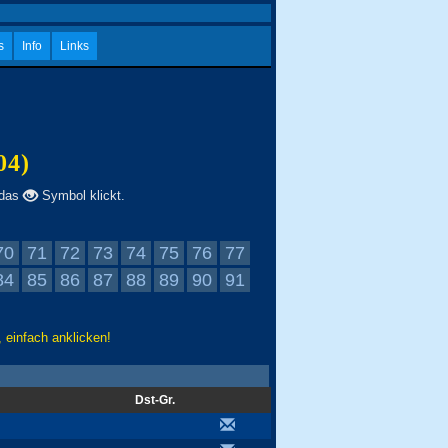
s
Info
Links
04)
 das
Symbol klickt.
70
71
72
73
74
75
76
77
84
85
86
87
88
89
90
91
 einfach anklicken!
Dst-Gr.