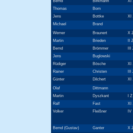
Bernd
Birkmann
XI 
Thomas
Born
Jens
Bottke
XI 
Michael
Brand
Werner
Braunert
X 
Martin
Brieden
II 
Bernd
Brömmer
III
Jens
Buglowski
Rüdiger
Bösche
XI 
Rainer
Christen
III
Günter
Dilchert
XI 
Olaf
Dittmann
Martin
Dyszkant
I Z
Ralf
Fast
XI 
Volker
Fleißner
IV
Bernd (Gustav)
Ganter
X 