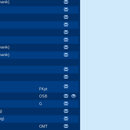
anik)
anik)
anik)
FKpt
OSB
G
g)
ng)
OMT