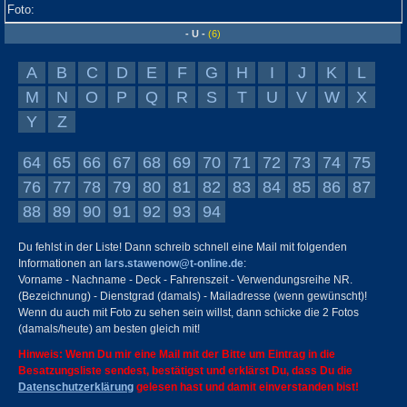
- U -
(6)
A
B
C
D
E
F
G
H
I
J
K
L
M
N
O
P
Q
R
S
T
U
V
W
X
Y
Z
64
65
66
67
68
69
70
71
72
73
74
75
76
77
78
79
80
81
82
83
84
85
86
87
88
89
90
91
92
93
94
Du fehlst in der Liste! Dann schreib schnell eine Mail mit folgenden
Informationen an
lars.stawenow@t-online.de
:
Vorname - Nachname - Deck - Fahrenszeit - Verwendungsreihe NR.
(Bezeichnung) - Dienstgrad (damals) - Mailadresse (wenn gewünscht)!
Wenn du auch mit Foto zu sehen sein willst, dann schicke die 2 Fotos
(damals/heute) am besten gleich mit!
Hinweis: Wenn Du mir eine Mail mit der Bitte um Eintrag in die
Besatzungsliste sendest, bestätigst und erklärst Du, dass Du die
Datenschutzerklärung
gelesen hast und damit einverstanden bist!