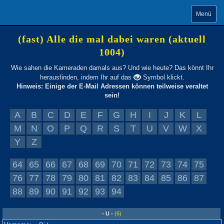
Menü
(fast) Alle die mal dabei waren (aktuell
1004)
Wie sahen die Kameraden damals aus? Und wie heute? Das könnt Ihr
herausfinden, indem Ihr auf das
Symbol klickt.
Hinweis: Einige der E-Mail Adressen können teilweise veraltet
sein!
A
B
C
D
E
F
G
H
I
J
K
L
M
N
O
P
Q
R
S
T
U
V
W
X
Y
Z
64
65
66
67
68
69
70
71
72
73
74
75
76
77
78
79
80
81
82
83
84
85
86
87
88
89
90
91
92
93
94
- U -
(6)