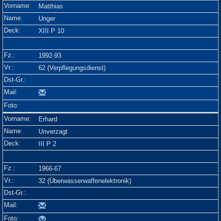
Matthias
Unger
XIII P 10
1992-93
62 (Verpflegungsdienst)
Erhard
Unverzagt
III P 2
1966-67
32 (Überwasserwaffenelektronik)