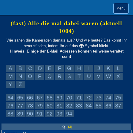
Menü
(fast) Alle die mal dabei waren (aktuell
1004)
Wie sahen die Kameraden damals aus? Und wie heute? Das könnt Ihr
herausfinden, indem Ihr auf das
Symbol klickt.
Hinweis: Einige der E-Mail Adressen können teilweise veraltet
sein!
A
B
C
D
E
F
G
H
I
J
K
L
M
N
O
P
Q
R
S
T
U
V
W
X
Y
Z
64
65
66
67
68
69
70
71
72
73
74
75
76
77
78
79
80
81
82
83
84
85
86
87
88
89
90
91
92
93
94
- Q -
(3)