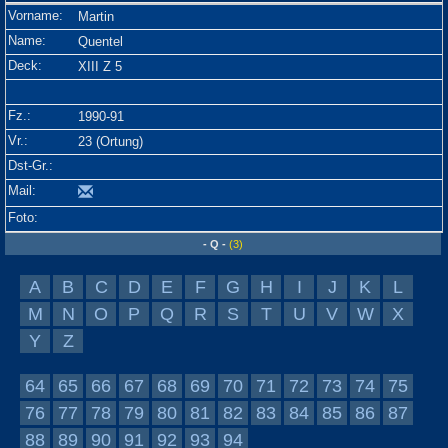
Martin
Quentel
XIII Z 5
1990-91
23 (Ortung)
- Q -
(3)
A
B
C
D
E
F
G
H
I
J
K
L
M
N
O
P
Q
R
S
T
U
V
W
X
Y
Z
64
65
66
67
68
69
70
71
72
73
74
75
76
77
78
79
80
81
82
83
84
85
86
87
88
89
90
91
92
93
94