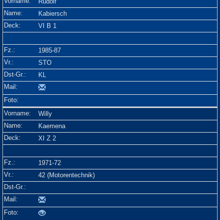
Rudolf
Kabiersch
VI B 1
1985-87
STO
KL
Willy
Kaemena
XI Z 2
1971-72
42 (Motorentechnik)