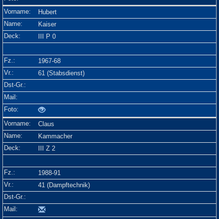
Hubert
Kaiser
III P 0
1967-68
61 (Stabsdienst)
Claus
Kammacher
III Z 2
1988-91
41 (Dampftechnik)