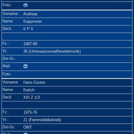
Andreas
Kappmeier
II P 0
1987-88
36 (Unterwasserwaffenelektronik)
Hans-Günter
Karich
XIII Z 1/3
1975-76
21 (Fernmeldebetrieb)
OMT