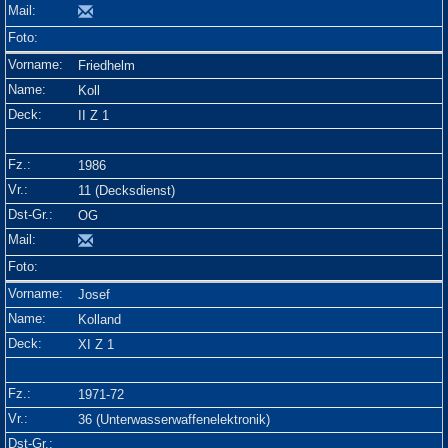
Friedhelm
Koll
II Z 1
1986
11 (Decksdienst)
OG
Josef
Kolland
XI Z 1
1971-72
36 (Unterwasserwaffenelektronik)