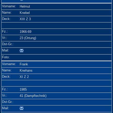
Helmut
Knebel
XIII Z 3
1966-69
23 (Ortung)
Frank
Knehans
XI Z 2
1985
41 (Dampftechnik)