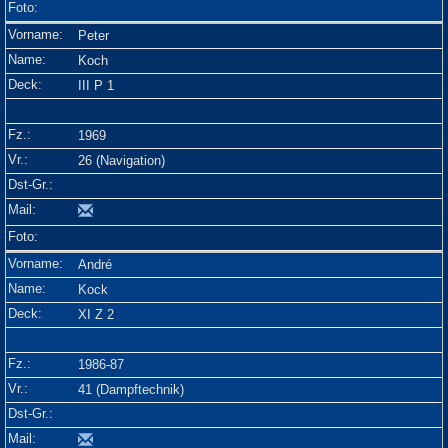
Peter
Koch
III P 1
1969
26 (Navigation)
André
Kock
XI Z 2
1986-87
41 (Dampftechnik)