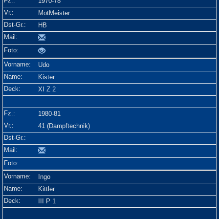
1970-78
MotMeister
HB
Udo
Kister
XI Z 2
1980-81
41 (Dampftechnik)
Ingo
Kittler
III P 1