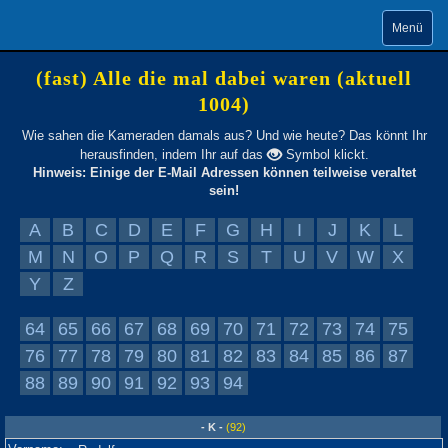
Menü
(fast) Alle die mal dabei waren (aktuell
1004)
Wie sahen die Kameraden damals aus? Und wie heute? Das könnt Ihr
herausfinden, indem Ihr auf das
Symbol klickt.
Hinweis: Einige der E-Mail Adressen können teilweise veraltet
sein!
A
B
C
D
E
F
G
H
I
J
K
L
M
N
O
P
Q
R
S
T
U
V
W
X
Y
Z
64
65
66
67
68
69
70
71
72
73
74
75
76
77
78
79
80
81
82
83
84
85
86
87
88
89
90
91
92
93
94
- K -
(92)