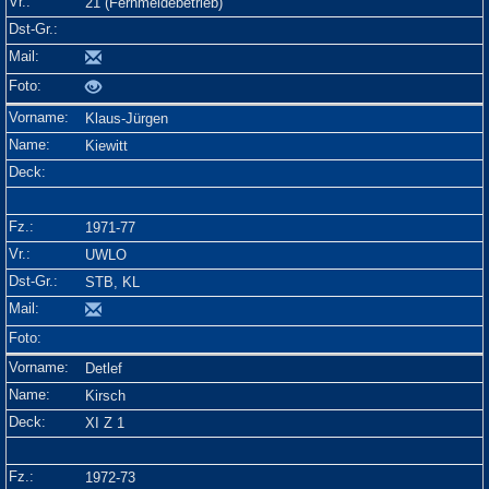
21 (Fernmeldebetrieb)
Klaus-Jürgen
Kiewitt
1971-77
UWLO
STB, KL
Detlef
Kirsch
XI Z 1
1972-73