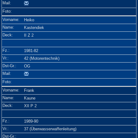
Heiko
Kastendiek
II Z 2
1981-82
42 (Motorentechnik)
OG
Frank
Kaune
XII P 2
1989-90
37 (Überwasserwaffenleitung)