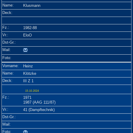
Klusmann
1982-88
EloO
Heinz
Klötzke
III Z 1
15.10.2024
1971
1987 (AAG 111/87)
41 (Dampftechnik)