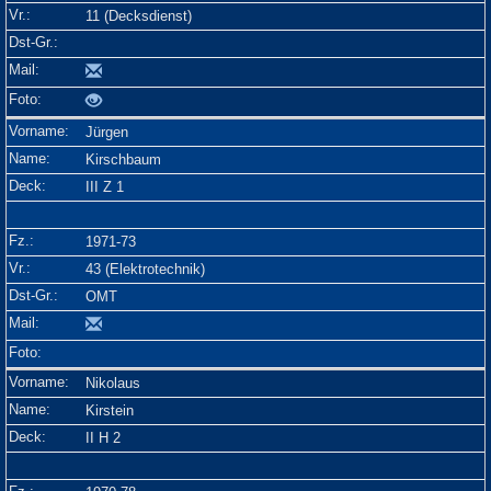
11 (Decksdienst)
Jürgen
Kirschbaum
III Z 1
1971-73
43 (Elektrotechnik)
OMT
Nikolaus
Kirstein
II H 2